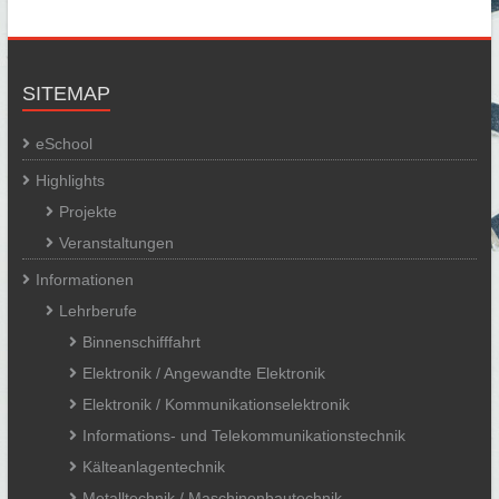
SITEMAP
eSchool
Highlights
Projekte
Veranstaltungen
Informationen
Lehrberufe
Binnenschifffahrt
Elektronik / Angewandte Elektronik
Elektronik / Kommunikationselektronik
Informations- und Telekommunikationstechnik
Kälteanlagentechnik
Metalltechnik / Maschinenbautechnik