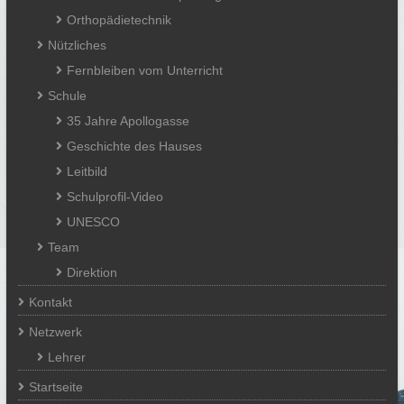
Orthopädietechnik
Nützliches
Fernbleiben vom Unterricht
Schule
35 Jahre Apollogasse
Geschichte des Hauses
Leitbild
Schulprofil-Video
UNESCO
Team
Direktion
Kontakt
Netzwerk
Lehrer
Startseite