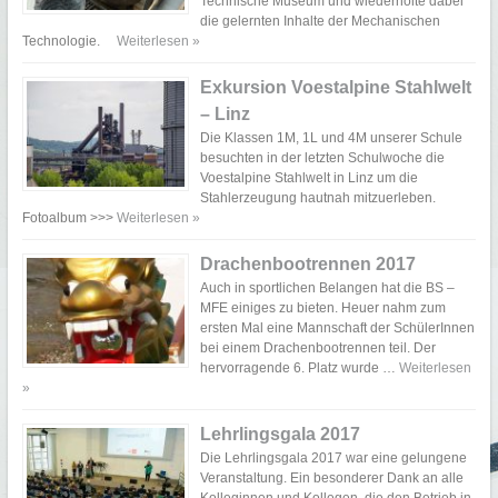
Technische Museum und wiederholte dabei
die gelernten Inhalte der Mechanischen
Technologie.
Weiterlesen »
Exkursion Voestalpine Stahlwelt
– Linz
Die Klassen 1M, 1L und 4M unserer Schule
besuchten in der letzten Schulwoche die
Voestalpine Stahlwelt in Linz um die
Stahlerzeugung hautnah mitzuerleben.
Fotoalbum >>>
Weiterlesen »
Drachenbootrennen 2017
Auch in sportlichen Belangen hat die BS –
MFE einiges zu bieten. Heuer nahm zum
ersten Mal eine Mannschaft der SchülerInnen
bei einem Drachenbootrennen teil. Der
hervorragende 6. Platz wurde …
Weiterlesen
»
Lehrlingsgala 2017
Die Lehrlingsgala 2017 war eine gelungene
Veranstaltung. Ein besonderer Dank an alle