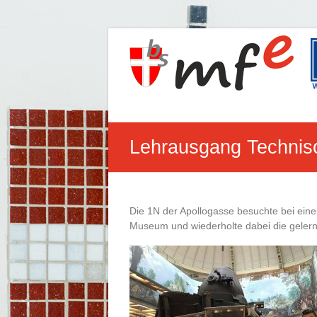
Zum
Inhalt
Berufsschule
springen
für
Maschinen-,
Fertigungstechnik
Lehrausgang Techni
und
Elektronik
Apollogasse
Die 1N der Apollogasse besuchte bei ein
1,
Museum und wiederholte dabei die gelern
1070
Wien