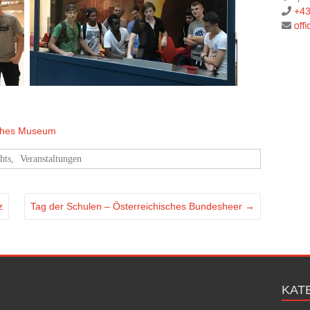
+43
ches Museum
hts
,
Veranstaltungen
z
Tag der Schulen – Österreichisches Bundesheer
→
KAT