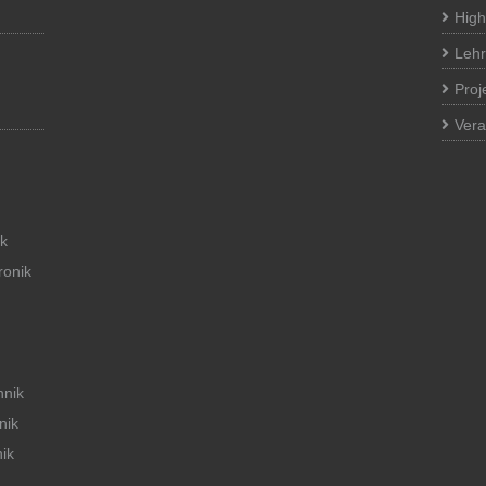
High
Lehr
Proj
Vera
ik
ronik
hnik
nik
ik