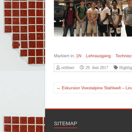
Markiert in:
1N
Lehrausgang
Technis
reithner
29. Juni 2017
Highlig
←
Exkursion Voestalpine Stahlwelt – Lin
SITEMAP