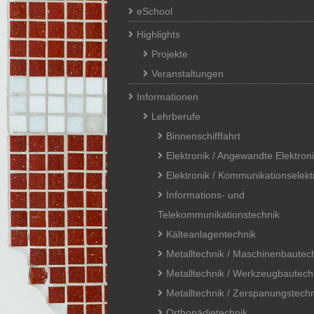
eSchool
Highlights
Projekte
Veranstaltungen
Informationen
Lehrberufe
Binnenschifffahrt
Elektronik / Angewandte Elektron
Elektronik / Kommunikationselekt
Informations- und
Telekommunikationstechnik
Kälteanlagentechnik
Metalltechnik / Maschinenbautec
Metalltechnik / Werkzeugbautech
Metalltechnik / Zerspanungstechn
Orthopädietechnik