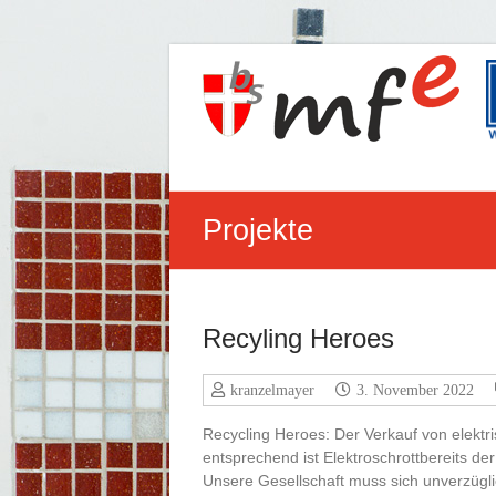
Zum
Inhalt
Berufsschule
springen
für
Maschinen-,
Fertigungstechnik
Projekte
und
Elektronik
Apollogasse
Recyling Heroes
1,
1070
Wien
kranzelmayer
3. November 2022
Recycling Heroes: Der Verkauf von elektr
entsprechend ist Elektroschrottbereits d
Unsere Gesellschaft muss sich unverzügli