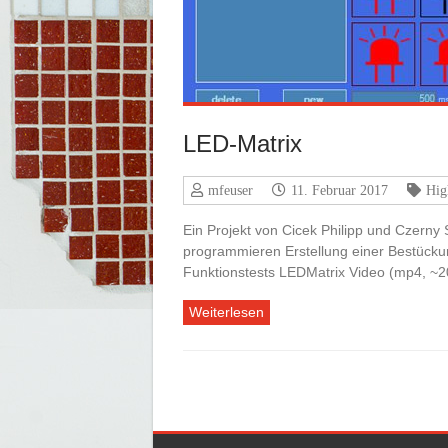
LED-Matrix
mfeuser
11. Februar 2017
Hig
Ein Projekt von Cicek Philipp und Czerny
programmieren Erstellung einer Bestückun
Funktionstests LEDMatrix Video (mp4, ~
Weiterlesen