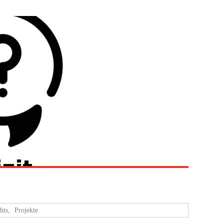
hts
,
Projekte