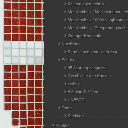
Kälteanlagentechnik
Metalltechnik / Maschinenbautec
Metalltechnik / Werkzeugbautech
Metalltechnik / Zerspanungstechn
Orthopädietechnik
Nützliches
Fernbleiben vom Unterricht
Schule
35 Jahre Apollogasse
Geschichte des Hauses
Leitbild
Schulprofil-Video
UNESCO
Team
Direktion
Kontakt