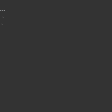
hnik
nik
ik