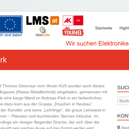
Startseite
Highl
rk
nd Thomas Geismayr vom Verein KUS wurden auch dieses
SUC
llogasse (Klasse Metalltechnik) eingeladen, gemeinsam mit
 eine karge Wand im Andreas-Park in ein farbenfrohes
dee dazu kam aus der Gruppe „Draußen in Neubau“.
der Künstler und seine „Lehrlinge“, die graue Leinwand in
KON
eren – Planeten und leuchtenden Sternen inklusive. Im
rdings ein riesiger fliegender Drache, der sich über die
Apol
ukunft sein waches Auge auf das Grätzl werfen wird.