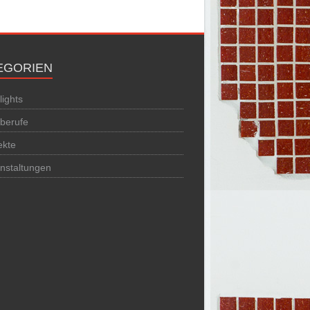
EGORIEN
lights
berufe
ekte
nstaltungen