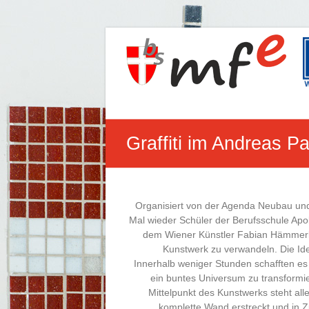
Zum
Inhalt
Berufsschule
springen
für
Maschinen-,
Fertigungstechnik
Graffiti im Andreas Pa
und
Elektronik
Apollogasse
Organisiert von der Agenda Neubau u
1,
Mal wieder Schüler der Berufsschule Apo
1070
dem Wiener Künstler Fabian Hämmerle
Wien
Kunstwerk zu verwandeln. Die I
Innerhalb weniger Stunden schafften es 
ein buntes Universum zu transformi
Mittelpunkt des Kunstwerks steht alle
komplette Wand erstreckt und in Z