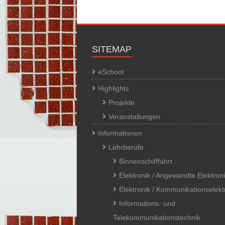
SITEMAP
eSchool
Highlights
Projekte
Veranstaltungen
Informationen
Lehrberufe
Binnenschifffahrt
Elektronik / Angewandte Elektron
Elektronik / Kommunikationselekt
Informations- und
Telekommunikationstechnik