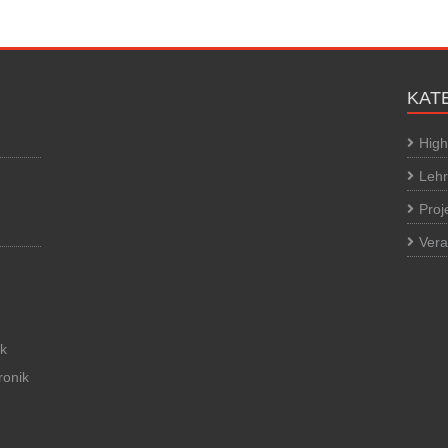
KAT
High
Lehr
Proj
Vera
ik
ronik